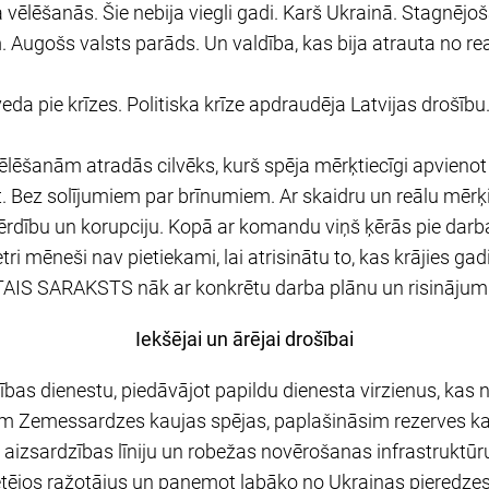
 vēlēšanās. Šie nebija viegli gadi. Karš Ukrainā. Stagnēj
. Augošs valsts parāds. Un valdība, kas bija atrauta no re
eda pie krīzes. Politiska krīze apdraudēja Latvijas drošīb
lēšanām atradās cilvēks, kurš spēja mērķtiecīgi apvienot 
 Bez solījumiem par brīnumiem. Ar skaidru un reālu mērķi:
šķērdību un korupciju. Kopā ar komandu viņš ķērās pie darb
i mēneši nav pietiekami, lai atrisinātu to, kas krājies ga
AIS SARAKSTS nāk ar konkrētu darba plānu un risināju
Iekšējai un ārējai drošībai
bas dienestu, piedāvājot papildu dienesta virzienus, kas 
āsim Zemessardzes kaujas spējas, paplašināsim rezerves k
izsardzības līniju un robežas novērošanas infrastruktūru
ietējos ražotājus un paņemot labāko no Ukrainas pieredzes