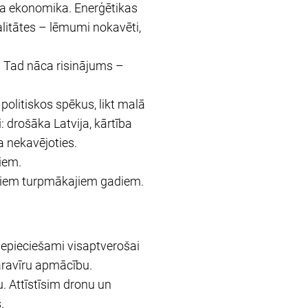
oša ekonomika. Enerģētikas
alitātes – lēmumi nokavēti,
u. Tad nāca risinājums –
politiskos spēkus, likt malā
 drošāka Latvija, kārtība
a nekavējoties.
diem.
miem turpmākajiem gadiem.
nepieciešami visaptverošai
aravīru apmācību.
. Attīstīsim dronu un
.