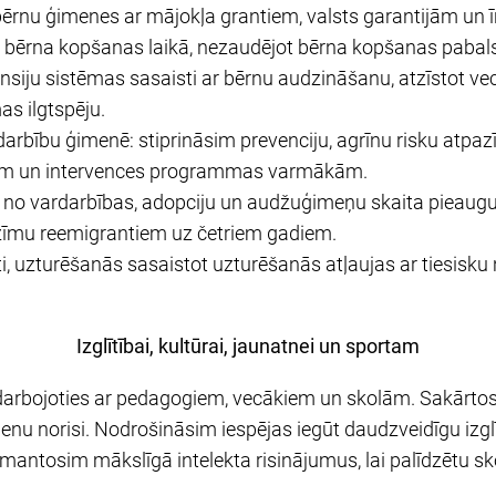
bērnu ģimenes ar mājokļa grantiem, valsts garantijām un
 bērna kopšanas laikā, nezaudējot bērna kopšanas pabals
pensiju sistēmas sasaisti ar bērnu audzināšanu, atzīstot v
as ilgtspēju.
rbību ģimenē: stiprināsim prevenciju, agrīnu risku atpaz
ajiem un intervences programmas varmākām.
u no vardarbības, adopciju un audžuģimeņu skaita pieaug
žīmu reemigrantiem uz četriem gadiem.
i, uzturēšanās sasaistot uzturēšanās atļaujas ar tiesisku 
Izglītībai, kultūrai, jaunatnei un sportam
darbojoties ar pedagogiem, vecākiem un skolām. Sakārto
u norisi. Nodrošināsim iespējas iegūt daudzveidīgu izglīt
antosim mākslīgā intelekta risinājumus, lai palīdzētu sko