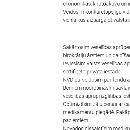
ekonomikas, kriptoaktīvu un 
Veidosim konkurētspējīgu vidi 
vienlaikus aizsargājot valsts 
Sakārtosim veselības aprūpes
birokrātiju ārstiem un gaidīš
Ieviesīsim valsts veselības a
sertificētā privātā iestādē.
NVD pārveidosim par fondu ar
Bērniem nodrošināsim savlaic
veselības aprūpi izglītības ies
Optimizēsim zāļu cenas ar 
medikamentu piegādē. Pakāpe
pacientiem.
Novados piesaistīsim mediķu