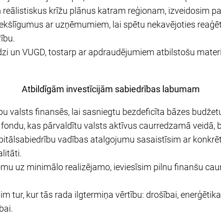
m reālistiskus krīžu plānus katram reģionam, izveidosim pat
iekšlīgumus ar uzņēmumiem, lai spētu nekavējoties reaģēt 
rību.
rdzi un VUGD, tostarp ar apdraudējumiem atbilstošu mater
Atbildīgām investīcijām sabiedrības labumam
tību valsts finansēs, lai sasniegtu bezdeficīta bāzes budžet
 fondu, kas pārvaldītu valsts aktīvus caurredzamā veidā, be
apitālsabiedrību vadības atalgojumu sasaistīsim ar konkrēt
itāti.
pjomu uz minimālo realizējamo, ieviesīsim pilnu finanšu c
m tur, kur tās rada ilgtermiņa vērtību: drošībai, enerģētikai, 
bai.