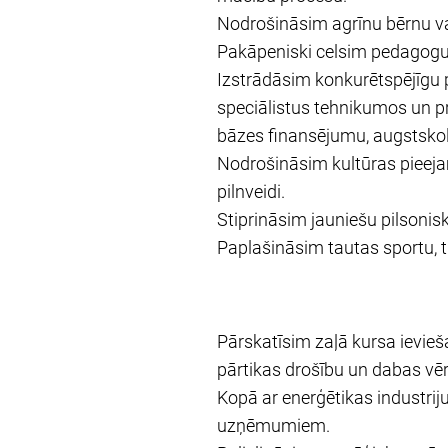
Nodrošināsim agrīnu bērnu va
Pakāpeniski celsim pedagogu 
Izstrādāsim konkurētspējīgu p
speciālistus tehnikumos un pr
bāzes finansējumu, augstskol
Nodrošināsim kultūras pieeja
pilnveidi.
Stiprināsim jauniešu pilsonisk
Paplašināsim tautas sportu, t
Pārskatīsim zaļā kursa ievie
pārtikas drošību un dabas vēr
Kopā ar enerģētikas industri
uzņēmumiem.