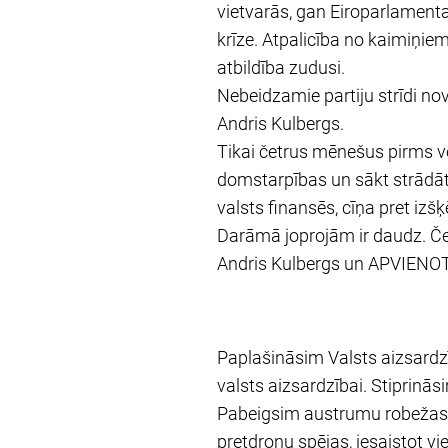
vietvarās, gan Eiroparlamenta
krīze. Atpalicība no kaimiņiem
atbildība zudusi.
Nebeidzamie partiju strīdi nov
Andris Kulbergs.
Tikai četrus mēnešus pirms vē
domstarpības un sākt strādāt.
valsts finansēs, cīņa pret iz
Darāmā joprojām ir daudz. Četr
Andris Kulbergs un APVIENOT
Paplašināsim Valsts aizsardzī
valsts aizsardzībai. Stiprin
Pabeigsim austrumu robežas a
pretdronu spējas, iesaistot v