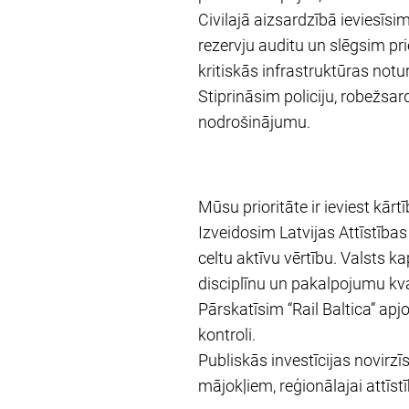
Civilajā aizsardzībā ieviesīsi
rezervju auditu un slēgsim pr
kritiskās infrastruktūras notu
Stiprināsim policiju, robežsa
nodrošinājumu.
Mūsu prioritāte ir ieviest kār
Izveidosim Latvijas Attīstības
celtu aktīvu vērtību. Valsts k
disciplīnu un pakalpojumu kval
Pārskatīsim “Rail Baltica” a
kontroli.
Publiskās investīcijas novirzīsi
mājokļiem, reģionālajai attīstī