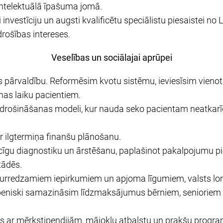
intelektuālā īpašuma jomā.
investīciju un augsti kvalificētu speciālistu piesaistei no 
drošības intereses.
Veselības un sociālajai aprūpei
 pārvaldību. Reformēsim kvotu sistēmu, ieviesīsim vienot
anas laiku pacientiem.
pdrošināšanas modeli, kur nauda seko pacientam neatkarīgi 
 ilgtermiņa finanšu plānošanu.
īgu diagnostiku un ārstēšanu, paplašinot pakalpojumu pi
tādēs.
caurredzamiem iepirkumiem un apjoma līgumiem, valsts 
niski samazināsim līdzmaksājumus bērniem, senioriem 
s ar mērķstipendijām, mājokļu atbalstu un prakšu prog