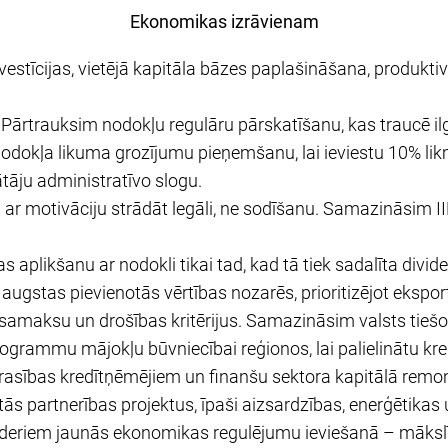
Ekonomikas izrāvienam
investīcijas, vietējā kapitāla bāzes paplašināšana, produkti
 Pārtrauksim nodokļu regulāru pārskatīšanu, kas traucē ilg
kļa likuma grozījumu pieņemšanu, lai ieviestu 10% lik
ju administratīvo slogu.
r motivāciju strādāt legāli, ne sodīšanu. Samazināsim 
aplikšanu ar nodokli tikai tad, kad tā tiek sadalīta divid
ugstas pievienotās vērtības nozarēs, prioritizējot eksport
a samaksu un drošības kritērijus. Samazināsim valsts tie
rogrammu mājokļu būvniecībai reģionos, lai palielinātu kre
ības kredītņēmējiem un finanšu sektora kapitālā remont
s partnerības projektus, īpaši aizsardzības, enerģētikas u
īderiem jaunās ekonomikas regulējumu ieviešanā – mākslīg