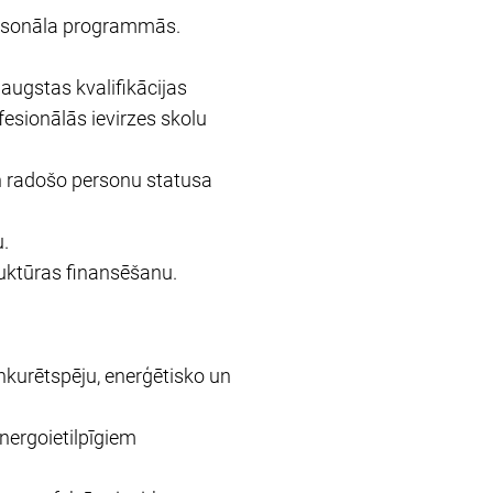
personāla programmās.
augstas kvalifikācijas
fesionālās ievirzes skolu
n radošo personu statusa
u.
ruktūras finansēšanu.
nkurētspēju, enerģētisko un
nergoietilpīgiem