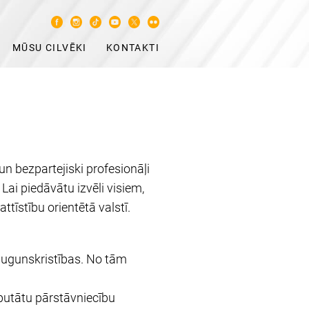
MŪSU CILVĒKI
KONTAKTI
un bezpartejiski profesionāļi
 Lai piedāvātu izvēli visiem,
ttīstību orientētā valstī.
u ugunskristības. No tām
eputātu pārstāvniecību