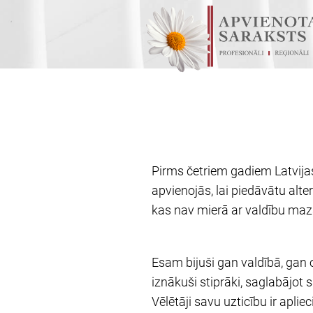
Pirms četriem gadiem Latvijas 
apvienojās, lai piedāvātu alte
kas nav mierā ar valdību mazsp
Esam bijuši gan valdībā, gan 
iznākuši stiprāki, saglabājot 
Vēlētāji savu uzticību ir apli