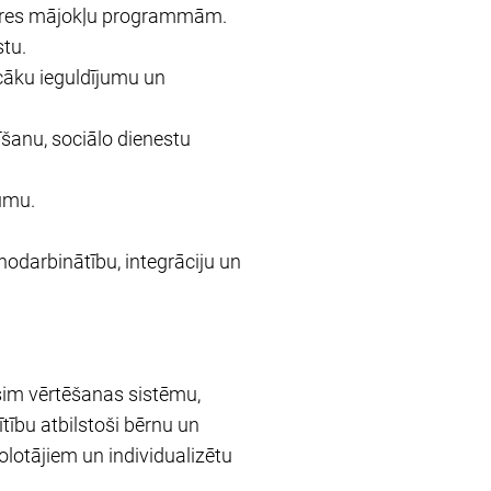
 īres mājokļu programmām.
tu.
ecāku ieguldījumu un
īšanu, sociālo dienestu
umu.
nodarbinātību, integrāciju un
sim vērtēšanas sistēmu,
ību atbilstoši bērnu un
lotājiem un individualizētu