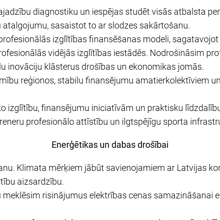
jadzību diagnostiku un iespējas studēt visās atbalsta 
atalgojumu, sasaistot to ar slodzes sakārtošanu.
rofesionālās izglītības finansēšanas modeli, sagatavojot 
ofesionālās vidējās izglītības iestādēs. Nodrošināsim pro
u inovāciju klāsterus drošības un ekonomikas jomās.
mību reģionos, stabilu finansējumu amatierkolektīviem u
o izglītību, finansējumu iniciatīvām un praktisku līdzdalīb
reneru profesionālo attīstību un ilgtspējīgu sporta infrast
Enerģētikas un dabas drošībai
šanu. Klimata mērķiem jābūt savienojamiem ar Latvijas ko
tību aizsardzību.
ju meklēsim risinājumus elektrības cenas samazināšanai e