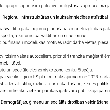
lo aprūpi, stiprināsim paliatīvo un ilgstošās aprūpes piee
Reģionu, infrastruktūras un lauksaimniecības attīstībai
 pašvaldību pakalpojumu plānošanas modeli izglītības pak
nsporta, atkritumu pārvaldības un citās jomās.
bu finanšu modeli, kas motivēs radīt darba vietas, piesaist
irzīsim valsts autoceļiem, prioritāri tranzīta maģistrālēm
mobilitātei.
dostu un speciālo ekonomisko zonu konkurētspēju.
par vienlīdzīgiem ES platību maksājumiem no 2028. gada,
strādes attīstību, meliorācijas sakārtošanu, zemes politik
ē un lielāku vietējās pārtikas īpatsvaru publiskajā patēri
Demogrāfijas, ģimeņu un sociālās drošības veicināšanai