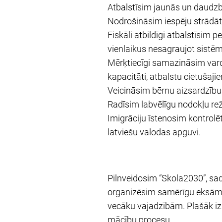
Atbalstīsim jaunās un daudz
Nodrošināsim iespēju strādāt
Fiskāli atbildīgi atbalstīsim 
vienlaikus nesagraujot sistēm
Mērķtiecīgi samazināsim varda
kapacitāti, atbalstu cietuš
Veicināsim bērnu aizsardzīb
Radīsim labvēlīgu nodokļu re
Imigrāciju īstenosim kontrolēt
latviešu valodas apguvi.
Pilnveidosim “Skola2030”, sa
organizēsim samērīgu eksāmen
vecāku vajadzībām. Plašāk izm
mācību procesu.