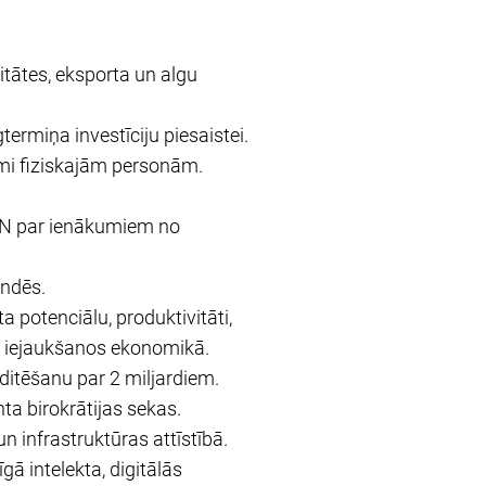
vitātes, eksporta un algu
termiņa investīciju piesaistei.
mi fiziskajām personām.
IIN par ienākumiem no
endēs.
a potenciālu, produktivitāti,
šo iejaukšanos ekonomikā.
ditēšanu par 2 miljardiem.
a birokrātijas sekas.
n infrastruktūras attīstībā.
ā intelekta, digitālās