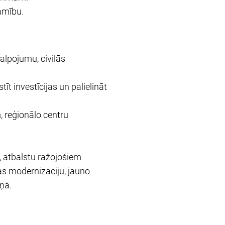
jamību.
alpojumu, civilās
īt investīcijas un palielināt
, reģionālo centru
 atbalstu ražojošiem
as modernizāciju, jauno
ņā.