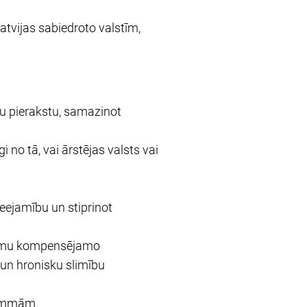
Latvijas sabiedroto valstīm,
u pierakstu, samazinot
no tā, vai ārstējas valsts vai
eejamību un stiprinot
lomu kompensējamo
un hronisku slimību
rammām.