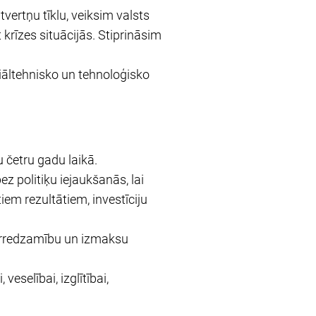
vertņu tīklu, veiksim valsts
krīzes situācijās. Stiprināsim
iāltehnisko un tehnoloģisko
u četru gadu laikā.
z politiķu iejaukšanās, lai
iem rezultātiem, investīciju
aurredzamību un izmaksu
veselībai, izglītībai,