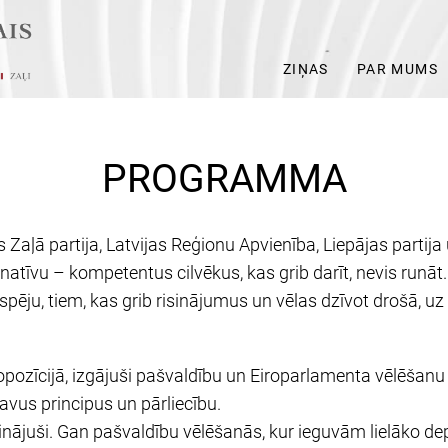
ZIŅAS
PAR MUMS
PROGRAMMA
Zaļā partija, Latvijas Reģionu Apvienība, Liepājas partija 
rnatīvu – kompetentus cilvēkus, kas grib darīt, nevis runāt.
ēju, tiem, kas grib risinājumus un vēlas dzīvot drošā, uz a
opozīcijā, izgājuši pašvaldību un Eiroparlamenta vēlēšan
savus principus un pārliecību.
ecinājuši. Gan pašvaldību vēlēšanās, kur ieguvām lielāko d