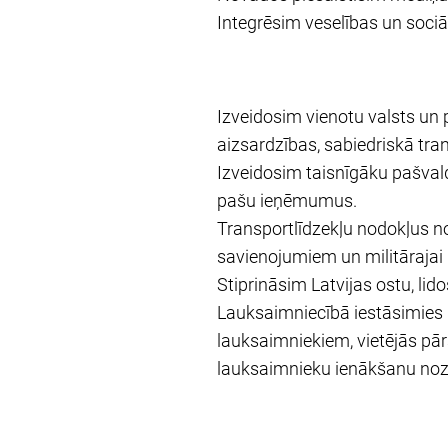
Integrēsim veselības un sociā
Izveidosim vienotu valsts un
aizsardzības, sabiedriskā tra
Izveidosim taisnīgāku pašvaldī
pašu ieņēmumus.
Transportlīdzekļu nodokļus nov
savienojumiem un militārajai 
Stiprināsim Latvijas ostu, li
Lauksaimniecībā iestāsimies 
lauksaimniekiem, vietējās pār
lauksaimnieku ienākšanu nozar