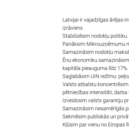
Latvijai ir vajadzīgas ārējas 
izrāviens.
Stabilizēsim nodokļu politiku.
Panāksim Mikrouzņēmumu nodo
Samazināsim nodokļu maksātā
Ēnu ekonomiku samazināsim a
kapitāla pieauguma līdz 17%.
Saglabāsim UIN režīmu: peļņas 
Valsts atbalstu koncentrēsim a
pētniecības intensitāti, darb
Izveidosim valsts garantiju p
Samazināsim nesamērīgās pras
Sekmēsim publiskās un privātā
Kļūsim par vienu no Eiropas l