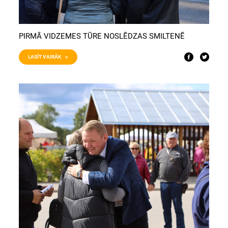
PIRMĀ VIDZEMES TŪRE NOSLĒDZAS SMILTENĒ
LASĪT VAIRĀK >