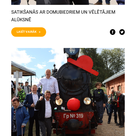
SATIKŠANĀS AR DOMUBIEDRIEM UN VĒLĒTĀJIEM
ALŪKSNĒ
LASĪT VAIRĀK >