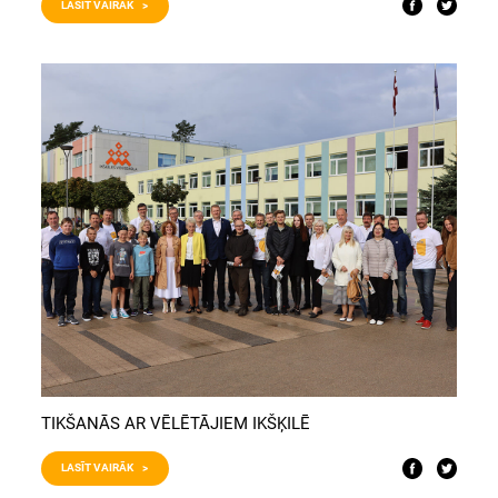
LASĪT VAIRĀK >
TIKŠANĀS AR VĒLĒTĀJIEM IKŠĶILĒ
LASĪT VAIRĀK >