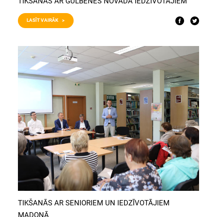
TIKŠANĀS AR GULBENES NOVADA IEDZĪVOTĀJIEM
LASĪT VAIRĀK >
TIKŠANĀS AR SENIORIEM UN IEDZĪVOTĀJIEM
MADONĀ