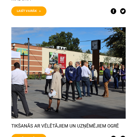
LASĪT VAIRĀK >
TIKŠANĀS AR VĒLĒTĀJIEM UN UZŅĒMĒJIEM OGRĒ