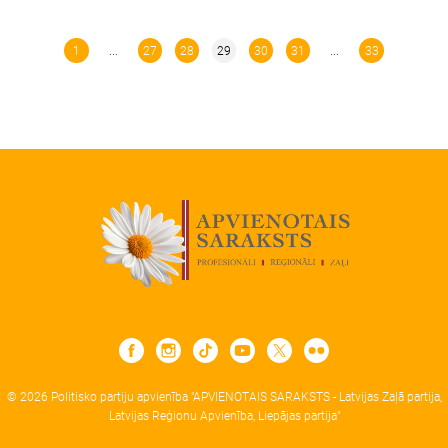
1
...
27
28
29
30
31
...
33
© 2026 Politisko partiju apvienība "APVIENOTAIS SARAKSTS - Latvijas Zaļā partija,
Latvijas Reģionu Apvienība, Liepājas partija"