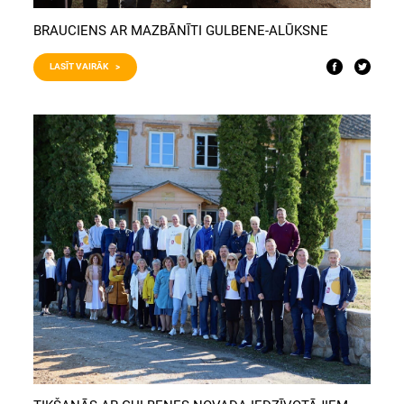
BRAUCIENS AR MAZBĀNĪTI GULBENE-ALŪKSNE
LASĪT VAIRĀK >