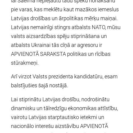
lai Saeimā nepieļautu tādu spēku nonākšanu
pie varas, kas meklētu kaut mazākos iemeslus
Latvijas drošības un ārpolitikas mērķu maiņai.
Latvijas nemainīgi stingrs atbalsts NATO, mūsu
valsts aizsardzības spēju stiprināšana un
atbalsts Ukrainai tās cīņā ar agresoru ir
APVIENOTĀ SARAKSTA politikas un rīcības
stūrakmeņi.
Arī virzot Valsts prezidenta kandidatūru, esam
balstījušies šajā nostājā.
Lai stiprinātu Latvijas drošību, nodrošinātu
dinamisku un tālredzīgu ekonomikas attīstību,
vairotu Latvijas starptautisko ietekmi un
nacionālo interešu aizstāvību APVIENOTĀ