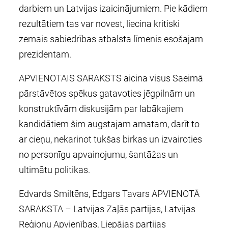
darbiem un Latvijas izaicinājumiem. Pie kādiem
rezultātiem tas var novest, liecina kritiski
zemais sabiedrības atbalsta līmenis esošajam
prezidentam.
APVIENOTAIS SARAKSTS aicina visus Saeimā
pārstāvētos spēkus gatavoties jēgpilnām un
konstruktīvām diskusijām par labākajiem
kandidātiem šim augstajam amatam, darīt to
ar cieņu, nekarinot tukšas birkas un izvairoties
no personīgu apvainojumu, šantāžas un
ultimātu politikas.
Edvards Smiltēns, Edgars Tavars APVIENOTĀ
SARAKSTA – Latvijas Zaļās partijas, Latvijas
Reģionu Apvienības, Liepājas partijas