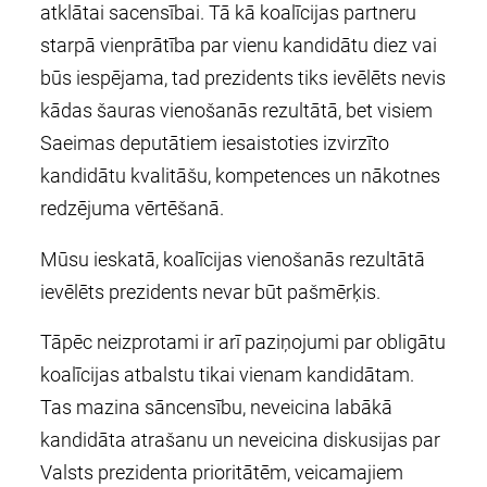
atklātai sacensībai. Tā kā koalīcijas partneru
starpā vienprātība par vienu kandidātu diez vai
būs iespējama, tad prezidents tiks ievēlēts nevis
kādas šauras vienošanās rezultātā, bet visiem
Saeimas deputātiem iesaistoties izvirzīto
kandidātu kvalitāšu, kompetences un nākotnes
redzējuma vērtēšanā.
Mūsu ieskatā, koalīcijas vienošanās rezultātā
ievēlēts prezidents nevar būt pašmērķis.
Tāpēc neizprotami ir arī paziņojumi par obligātu
koalīcijas atbalstu tikai vienam kandidātam.
Tas mazina sāncensību, neveicina labākā
kandidāta atrašanu un neveicina diskusijas par
Valsts prezidenta prioritātēm, veicamajiem