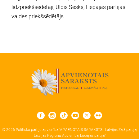
līdzpriekšsēdētāji, Uldis Sesks, Liepājas partijas
valdes priekšsēdētājs.
© 2026 Politisko partiju apvienība "APVIENOTAIS SARAKSTS - Latvijas Zaļā partija,
Latvijas Reģionu Apvienība, Liepājas partija"