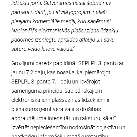
līdzekļu jomā Satversmes tiesai šobrīd nav
pamata izdarīt, jo Latvijā joprojām ir plaši
pieejami komerciālie mediji, kuri saņēmuši
Nacionālās elektroniskās plašsaziņas līdzekļu
padomes izsniegtu apraides atļauju un savu
saturu veido krievu valodā.”
Grozījumi paredz papildināt SEPLPL 3. pantu ar
jaunu 7.2 daļu, kas nosaka, ka, piemērojot
SEPLPL 3. panta 7.1 daļu un ievērojot
samērīguma principu, sabiedriskajiem
elektroniskajiem plašsaziņas līdzekļiem ir
pienākums ņemt vērā valsts drošības
apdraudējuma intensitāti un raksturu, kā arī
izvērtēt nepieciešamību nodrošināt objektīvu un
neatkarīgu informāciju mazākumtautību