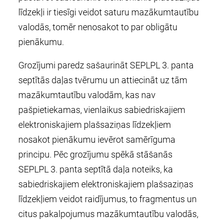
līdzekļi ir tiesīgi veidot saturu mazākumtautību
valodās, tomēr nenosakot to par obligātu
pienākumu.
Grozījumi paredz sašaurināt SEPLPL 3. panta
septītās daļas tvērumu un attiecināt uz tām
mazākumtautību valodām, kas nav
pašpietiekamas, vienlaikus sabiedriskajiem
elektroniskajiem plašsaziņas līdzekļiem
nosakot pienākumu ievērot samērīguma
principu. Pēc grozījumu spēkā stāšanās
SEPLPL 3. panta septītā daļa noteiks, ka
sabiedriskajiem elektroniskajiem plašsaziņas
līdzekļiem veidot raidījumus, to fragmentus un
citus pakalpojumus mazākumtautību valodās,