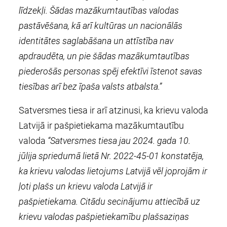
līdzekļi. Šādas mazākumtautības valodas
pastāvēšana, kā arī kultūras un nacionālās
identitātes saglabāšana un attīstība nav
apdraudēta, un pie šādas mazākumtautības
piederošās personas spēj efektīvi īstenot savas
tiesības arī bez īpaša valsts atbalsta.”
Satversmes tiesa ir arī atzinusi, ka krievu valoda
Latvijā ir pašpietiekama mazākumtautību
valoda
“Satversmes tiesa jau 2024. gada 10.
jūlija spriedumā lietā Nr. 2022-45-01 konstatēja,
ka krievu valodas lietojums Latvijā vēl joprojām ir
ļoti plašs un krievu valoda Latvijā ir
pašpietiekama. Citādu secinājumu attiecībā uz
krievu valodas pašpietiekamību plašsaziņas