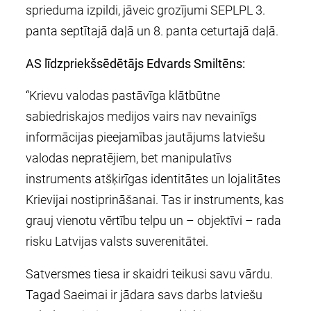
sprieduma izpildi, jāveic grozījumi SEPLPL 3.
panta septītajā daļā un 8. panta ceturtajā daļā.
AS līdzpriekšsēdētājs Edvards Smiltēns:
“Krievu valodas pastāvīga klātbūtne
sabiedriskajos medijos vairs nav nevainīgs
informācijas pieejamības jautājums latviešu
valodas nepratējiem, bet manipulatīvs
instruments atšķirīgas identitātes un lojalitātes
Krievijai nostiprināšanai. Tas ir instruments, kas
grauj vienotu vērtību telpu un – objektīvi – rada
risku Latvijas valsts suverenitātei.
Satversmes tiesa ir skaidri teikusi savu vārdu.
Tagad Saeimai ir jādara savs darbs latviešu