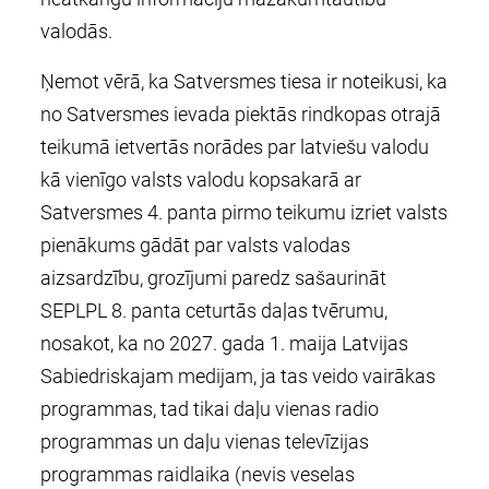
valodās.
Ņemot vērā, ka Satversmes tiesa ir noteikusi, ka
no Satversmes ievada piektās rindkopas otrajā
teikumā ietvertās norādes par latviešu valodu
kā vienīgo valsts valodu kopsakarā ar
Satversmes 4. panta pirmo teikumu izriet valsts
pienākums gādāt par valsts valodas
aizsardzību, grozījumi paredz sašaurināt
SEPLPL 8. panta ceturtās daļas tvērumu,
nosakot, ka no 2027. gada 1. maija Latvijas
Sabiedriskajam medijam, ja tas veido vairākas
programmas, tad tikai daļu vienas radio
programmas un daļu vienas televīzijas
programmas raidlaika (nevis veselas