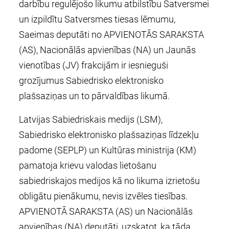
darbību regulējošo likumu atbilstību Satversmei
un izpildītu Satversmes tiesas lēmumu,
Saeimas deputāti no APVIENOTĀS SARAKSTA
(AS), Nacionālās apvienības (NA) un Jaunās
vienotības (JV) frakcijām ir iesnieguši
grozījumus Sabiedrisko elektronisko
plašsaziņas un to pārvaldības likumā.
Latvijas Sabiedriskais medijs (LSM),
Sabiedrisko elektronisko plašsaziņas līdzekļu
padome (SEPLP) un Kultūras ministrija (KM)
pamatoja krievu valodas lietošanu
sabiedriskajos medijos kā no likuma izrietošu
obligātu pienākumu, nevis izvēles tiesības.
APVIENOTĀ SARAKSTA (AS) un Nacionālās
apvienības (NA) deputāti, uzskatot, ka tāda