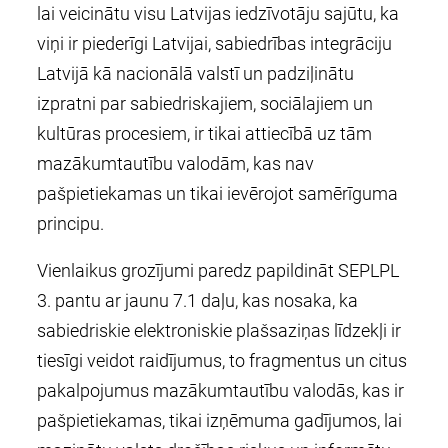
lai veicinātu visu Latvijas iedzīvotāju sajūtu, ka
viņi ir piederīgi Latvijai, sabiedrības integrāciju
Latvijā kā nacionālā valstī un padziļinātu
izpratni par sabiedriskajiem, sociālajiem un
kultūras procesiem, ir tikai attiecībā uz tām
mazākumtautību valodām, kas nav
pašpietiekamas un tikai ievērojot samērīguma
principu.
Vienlaikus grozījumi paredz papildināt SEPLPL
3. pantu ar jaunu 7.1 daļu, kas nosaka, ka
sabiedriskie elektroniskie plašsaziņas līdzekļi ir
tiesīgi veidot raidījumus, to fragmentus un citus
pakalpojumus mazākumtautību valodās, kas ir
pašpietiekamas, tikai izņēmuma gadījumos, lai