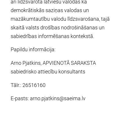
arī līdzsvarota latviešu valodas kā
demokrātiskās saziņas valodas un
mazākumtautību valodu līdzsvarošana, tajā
skaitā valsts drošības nodrošināšanas un
sabiedrības informēšanas kontekstā.
Papildu informācija:
Arno Pjatkins, APVIENOTĀ SARAKSTA
sabiedrisko attiecību konsultants
Tālr.: 26516160
E-pasts:
arno.pjatkins@saeima.lv