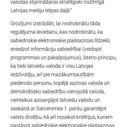
valodas stiprināšanai stratēģiski nozīmīgā
Latvijas mediju telpas daļā.”
Grozījumi izstrādāti, lai nodrošinātu tāda
regulējuma ieviešanu, kas nodrošinātu, ka
sabiedriskie elektroniskie plašsaziņas līdzekļi,
sniedzot informāciju sabiedrībai (veidojot
programmas un pakalpojumus), īsteno principu,
ka tieši latviešu valoda ir visu Latvijas
iedzīvotāju, arī pie mazākumtautībām
piederošo personu, kopējā saziņas valoda un
demokrātisko sabiedrību vienojošā valoda,
vienlaikus aizsargājot latviešu valodu un
saskaņā ar Satversmes 1. pantu garantējot
valsts drošību, kā arī nosakot kritērijus, kuriem
pastāvot sabiedriskie elektroniskie plašsaziņas