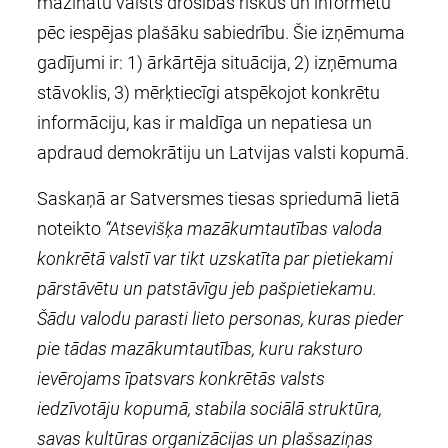
mazinātu valsts drošības riskus un informētu
pēc iespējas plašāku sabiedrību. Šie izņēmuma
gadījumi ir: 1) ārkārtēja situācija, 2) izņēmuma
stāvoklis, 3) mērķtiecīgi atspēkojot konkrētu
informāciju, kas ir maldīga un nepatiesa un
apdraud demokrātiju un Latvijas valsti kopumā.
Saskaņā ar Satversmes tiesas spriedumā lietā
noteikto
“Atsevišķa mazākumtautības valoda
konkrētā valstī var tikt uzskatīta par pietiekami
pārstāvētu un patstāvīgu jeb pašpietiekamu.
Šādu valodu parasti lieto personas, kuras pieder
pie tādas mazākumtautības, kuru raksturo
ievērojams īpatsvars konkrētās valsts
iedzīvotāju kopumā, stabila sociālā struktūra,
savas kultūras organizācijas un plašsaziņas