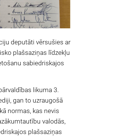
ju deputāti vērsušies ar
isko plašsaziņas līdzekļu
etošanu sabiedriskajos
pārvaldības likuma 3.
ediji, gan to uzraugošā
 kā normas, kas nevis
mazākumtautību valodās,
edriskajos plašsaziņas