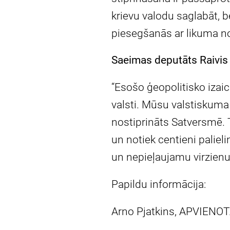
krievu valodu saglabāt, be
piesegšanās ar likuma n
Saeimas deputāts Raivis 
“Esošo ģeopolitisko izaici
valsti. Mūsu valstiskuma 
nostiprināts Satversmē. 
un notiek centieni paliel
un nepieļaujamu virzienu
Papildu informācija:
Arno Pjatkins, APVIENOT