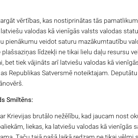
sargāt vērtības, kas nostiprinātas tās pamatlikumā
atviešu valodas kā vienīgās valsts valodas stat
u pienākumu veidot saturu mazākumtautību valod
 plašsaziņas līdzekļi ne tikai lielu daļu resursu 
, bet tiek vājināts arī latviešu valodas kā vienīgā
tvijas Republikas Satversmē noteiktajam. Deputātu
jānovērš.
s Smiltēns:
 ar Krievijas brutālo nežēlību, kad jaucam nost 
liekām, liekas, ka latviešu valodas kā vienīgās 
tama. Taču tajā pašā laikā redzam ne tikai vēlmi