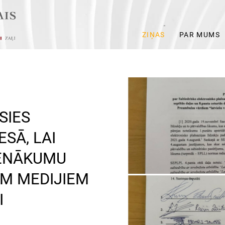
ZIŅAS
PAR MUMS
SIES
SĀ, LAI
IENĀKUMU
EM MEDIJIEM
I