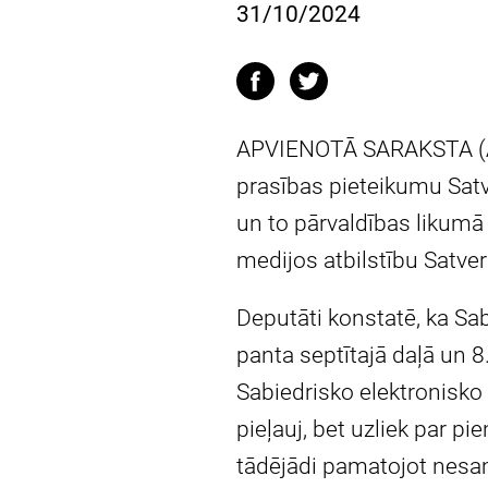
31/10/2024
APVIENOTĀ SARAKSTA (AS)
prasības pieteikumu Satv
un to pārvaldības likum
medijos atbilstību Satve
Deputāti konstatē, ka Sab
panta septītajā daļā un 8
Sabiedrisko elektronisko
pieļauj, bet uzliek par 
tādējādi pamatojot nesam