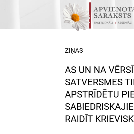
ZIŅAS
AS UN NA VĒRSĪ
SATVERSMES TIE
APSTRĪDĒTU P
SABIEDRISKAJI
RAIDĪT KRIEVISK