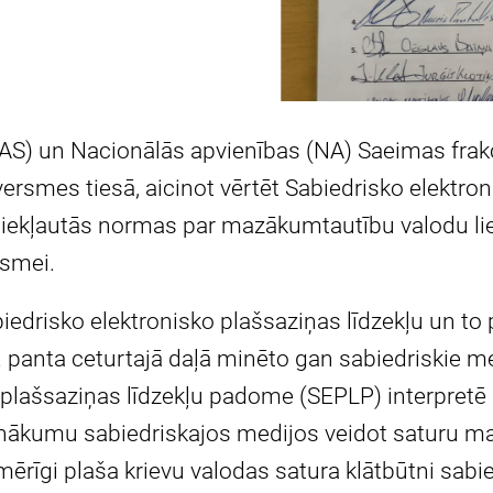
 un Nacionālās apvienības (NA) Saeimas frakci
ersmes tiesā, aicinot vērtēt Sabiedrisko elektron
ā iekļautās normas par mazākumtautību valodu li
rsmei.
iedrisko elektronisko plašsaziņas līdzekļu un to 
. panta ceturtajā daļā minēto gan sabiedriskie m
 plašsaziņas līdzekļu padome (SEPLP) interpretē
pienākumu sabiedriskajos medijos veidot saturu 
ērīgi plaša krievu valodas satura klātbūtni sabi