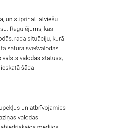
, un stiprināt latviešu
usu. Regulējums, kas
ās, rada situāciju, kurā
velta satura svešvalodās
s valsts valodas statuss,
 ieskatā šāda
okupekļus un atbrīvojamies
saziņas valodas
 sabiedriskajos medijos