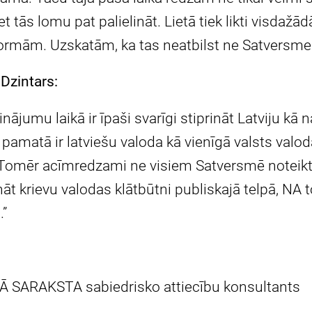
t tās lomu pat palielināt. Lietā tiek likti visdažād
ormām. Uzskatām, ka tas neatbilst ne Satversme
Dzintars:
nājumu laikā ir īpaši svarīgi stiprināt Latviju kā
pamatā ir latviešu valoda kā vienīgā valsts valoda
Tomēr acīmredzami ne visiem Satversmē noteikta
ināt krievu valodas klātbūtni publiskajā telpā, NA
.”
Ā SARAKSTA sabiedrisko attiecību konsultants