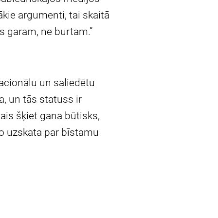
ākie argumenti, tai skaitā
s garam, ne burtam.”
 nacionālu un saliedētu
, un tās statuss ir
is šķiet gana būtisks,
 to uzskata par bīstamu