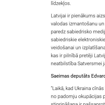
līdzekļos.
Latvijai ir pienākums aiz
valodas izmantošanu un l
paredz sabiedrisko medij
sabiedriskie elektroniskie
veidošanai un izplatīšanai
kas ir pilnībā pretēji La
neatbilstība Satversmei 
Saeimas deputāts Edvard
“Laikā, kad Ukraina cīnās
no padomju okupācijas pa
stiprināšana ir pašsapro