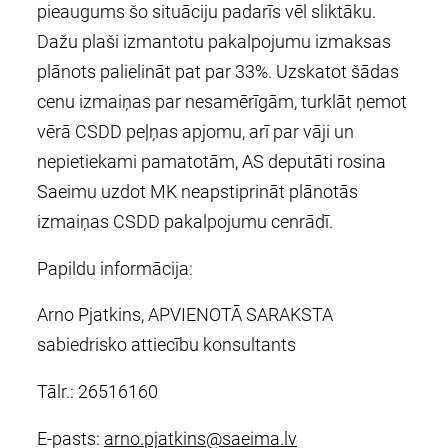
pieaugums šo situāciju padarīs vēl sliktāku.
Dažu plaši izmantotu pakalpojumu izmaksas
plānots palielināt pat par 33%. Uzskatot šādas
cenu izmaiņas par nesamērīgām, turklāt ņemot
vērā CSDD peļņas apjomu, arī par vāji un
nepietiekami pamatotām, AS deputāti rosina
Saeimu uzdot MK neapstiprināt plānotās
izmaiņas CSDD pakalpojumu cenrādī.
Papildu informācija:
Arno Pjatkins, APVIENOTĀ SARAKSTA
sabiedrisko attiecību konsultants
Tālr.: 26516160
E-pasts:
arno.pjatkins@saeima.lv