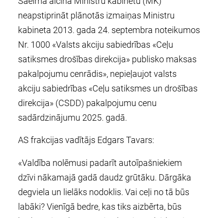
Saeima aicina Ministru kabinetu (MK)
neapstiprināt plānotās izmaiņas Ministru
kabineta 2013. gada 24. septembra noteikumos
Nr. 1000 «Valsts akciju sabiedrības «Ceļu
satiksmes drošības direkcija» publisko maksas
pakalpojumu cenrādis», nepieļaujot valsts
akciju sabiedrības «Ceļu satiksmes un drošības
direkcija» (CSDD) pakalpojumu cenu
sadārdzinājumu 2025. gadā.
AS frakcijas vadītājs Edgars Tavars:
«Valdība nolēmusi padarīt autoīpašniekiem
dzīvi nākamajā gadā daudz grūtāku. Dārgāka
degviela un lielāks nodoklis. Vai ceļi no tā būs
labāki? Vienīgā bedre, kas tiks aizbērta, būs