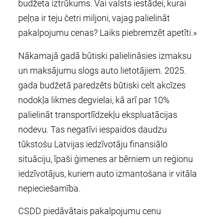
budžeta iztrūkums. Vai valsts iestādei, kurai
peļņa ir teju četri miljoni, vajag palielināt
pakalpojumu cenas? Laiks piebremzēt apetīti.»
Nākamajā gadā būtiski palielināsies izmaksu
un maksājumu slogs auto lietotājiem. 2025.
gada budžetā paredzēts būtiski celt akcīzes
nodokļa likmes degvielai, kā arī par 10%
palielināt transportlīdzekļu ekspluatācijas
nodevu. Tas negatīvi iespaidos daudzu
tūkstošu Latvijas iedzīvotāju finansiālo
situāciju, īpaši ģimenes ar bērniem un reģionu
iedzīvotājus, kuriem auto izmantošana ir vitāla
nepieciešamība.
CSDD piedāvātais pakalpojumu cenu