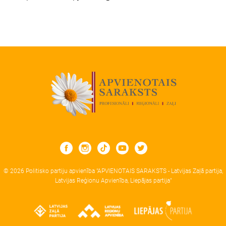
© 2026 Politisko partiju apvienība "APVIENOTAIS SARAKSTS - Latvijas Zaļā partija,
Latvijas Reģionu Apvienība, Liepājas partija"