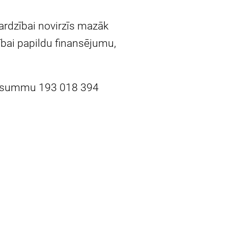
sardzībai novirzīs mazāk
šībai papildu finansējumu,
ma summu 193 018 394