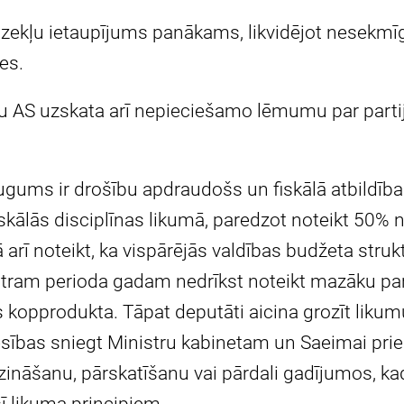
īdzekļu ietaupījums panākams, likvidējot nesekmī
es.
ku AS uzskata arī nepieciešamo lēmumu par parti
gums ir drošību apdraudošs un fiskālā atbildība 
skālās disciplīnas likumā, paredzot noteikt 50%
 arī noteikt, ka vispārējās valdības budžeta strukt
atram perioda gadam nedrīkst noteikt mazāku pa
 kopprodukta. Tāpat deputāti aicina grozīt likumu
iesības sniegt Ministru kabinetam un Saeimai pri
āšanu, pārskatīšanu vai pārdali gadījumos, kad