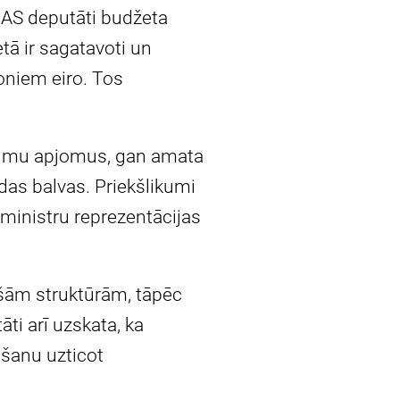
, AS deputāti budžeta
tā ir sagatavoti un
joniem eiro. Tos
rkumu apjomus, gan amata
udas balvas. Priekšlikumi
ministru reprezentācijas
ošām struktūrām, tāpēc
ti arī uzskata, ka
ošanu uzticot