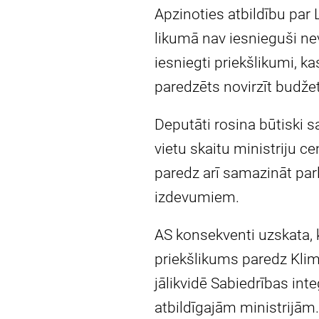
Apzinoties atbildību par 
likumā nav iesnieguši nev
iesniegti priekšlikumi, k
paredzēts novirzīt budžet
Deputāti rosina būtiski 
vietu skaitu ministriju c
paredz arī samazināt par
izdevumiem.
AS konsekventi uzskata, 
priekšlikums paredz Klima
jālikvidē Sabiedrības in
atbildīgajām ministrijām.