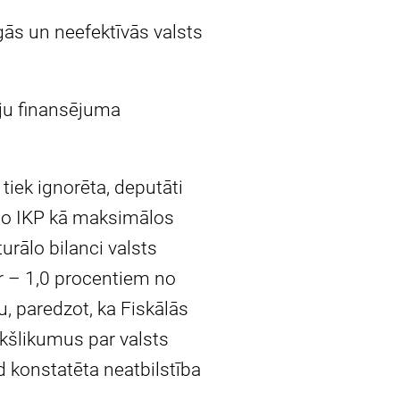
gās un neefektīvās valsts
ju finansējuma
tiek ignorēta, deputāti
 no IKP kā maksimālos
urālo bilanci valsts
r – 1,0 procentiem no
, paredzot, ka Fiskālās
ekšlikumus par valsts
 konstatēta neatbilstība