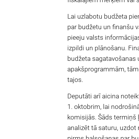
fiskālajiem mērķiem vai š
Lai uzlabotu budžeta pie
par budžetu un finanšu 
pieeju valsts informācija
izpildi un plānošanu. Fi
budžeta sagatavošanas u
apakšprogrammām, tāmēm,
tajos.
Deputāti arī aicina notei
1. oktobrim, lai nodrošin
komisijās. Šāds termiņš ļ
analizēt tā saturu, uzdot
pirms balsošanas par b