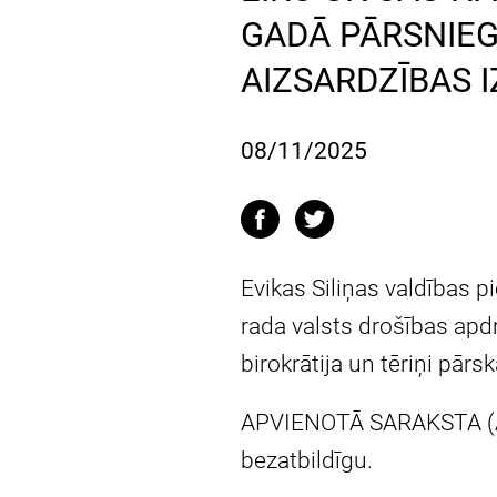
GADĀ PĀRSNIEG
AIZSARDZĪBAS 
08/11/2025
Evikas Siliņas valdības 
rada valsts drošības apd
birokrātija un tēriņi pār
APVIENOTĀ SARAKSTA (AS)
bezatbildīgu.