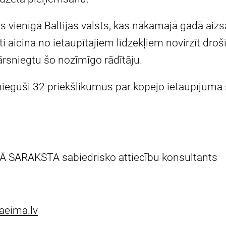
s vienīgā Baltijas valsts, kas nākamajā gadā aiz
i aicina no ietaupītajiem līdzekļiem novirzīt dro
pārsniegtu šo nozīmīgo rādītāju.
ieguši 32 priekšlikumus par kopējo ietaupīju
Ā SARAKSTA sabiedrisko attiecību konsultants
aeima.lv