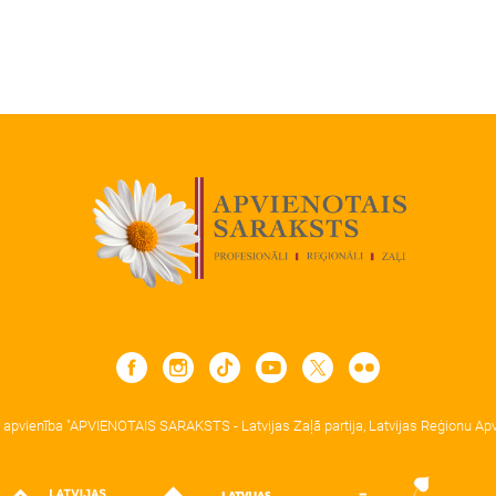
u apvienība "APVIENOTAIS SARAKSTS - Latvijas Zaļā partija, Latvijas Reģionu Apvi