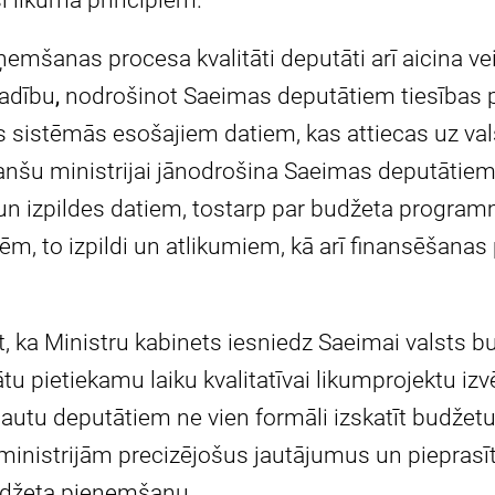
ī likuma principiem.
ņemšanas procesa kvalitāti deputāti arī aicina v
vadību
,
nodrošinot Saeimas deputātiem tiesības p
s sistēmās esošajiem datiem, kas attiecas uz val
nanšu ministrijai jānodrošina Saeimas deputātiem 
n izpildes datiem, tostarp par budžeta progr
 to izpildi un atlikumiem, kā arī finansēšana
kt, ka Ministru kabinets iesniedz Saeimai valsts b
ātu pietiekamu laiku kvalitatīvai likumprojektu i
autu deputātiem ne vien formāli izskatīt budžetu, 
 ministrijām precizējošus jautājumus un pieprasī
udžeta pieņemšanu.