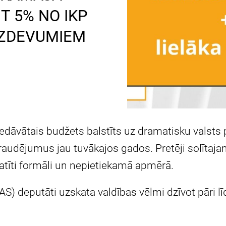
T 5% NO IKP
IZDEVUMIEM
piedāvātais budžets balstīts uz dramatisku valst
raudējumus jau tuvākajos gados. Pretēji solītaj
skatīti formāli un nepietiekamā apmērā.
 deputāti uzskata valdības vēlmi dzīvot pāri lī