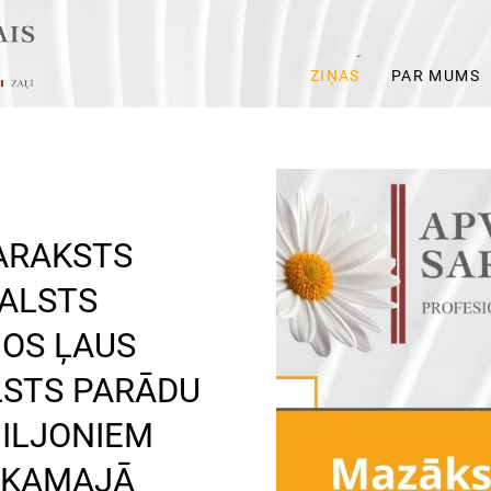
ZIŅAS
PAR MUMS
ARAKSTS
VALSTS
OS ĻAUS
LSTS PARĀDU
MILJONIEM
ĀKAMAJĀ