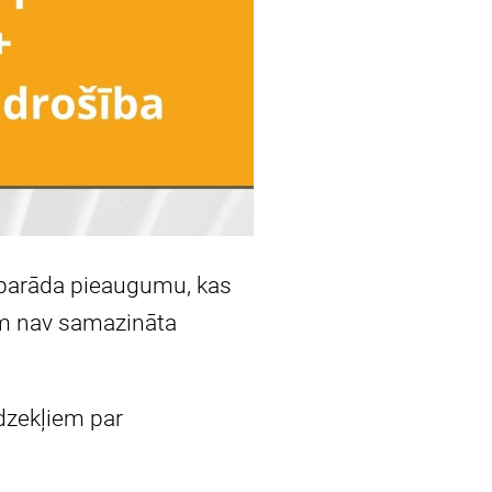
s parāda pieaugumu, kas
am nav samazināta
dzekļiem par