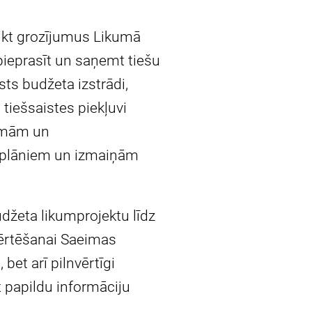
eikt grozījumus Likumā
ieprasīt un saņemt tiešu
sts budžeta izstrādi,
tiešsaistes piekļuvi
ammām un
s plāniem un izmaiņām
udžeta likumprojektu līdz
zvērtēšanai Saeimas
bet arī pilnvērtīgi
t papildu informāciju