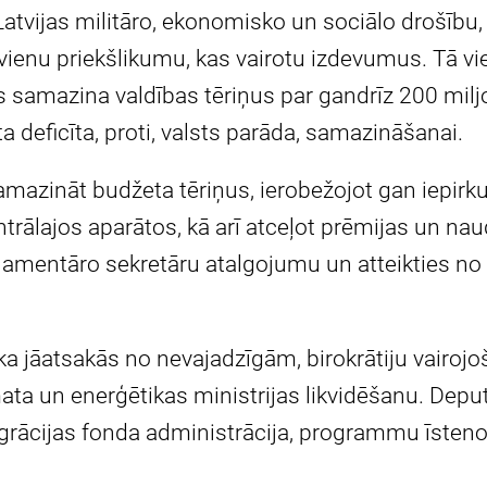
Latvijas militāro, ekonomisko un sociālo drošību
ienu priekšlikumu, kas vairotu izdevumus. Tā vie
as samazina valdības tēriņus par gandrīz 200 mil
a deficīta, proti, valsts parāda, samazināšanai.
samazināt budžeta tēriņus, ierobežojot gan iepi
entrālajos aparātos, kā arī atceļot prēmijas un na
lamentāro sekretāru atalgojumu un atteikties no 
ka jāatsakās no nevajadzīgām, birokrātiju vairoj
ta un enerģētikas ministrijas likvidēšanu. Deputā
tegrācijas fonda administrācija, programmu īsten