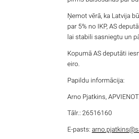
Ņemot vērā, ka Latvija bū
par 5% no IKP, AS deputāt
lai stabili sasniegtu un 
Kopumā AS deputāti iesn
eiro.
Papildu informācija:
Arno Pjatkins, APVIENOT
Tālr.: 26516160
E-pasts:
arno.pjatkins@s