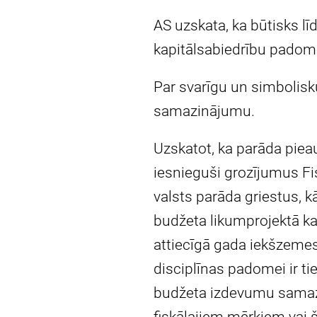
AS uzskata, ka būtisks l
kapitālsabiedrību padom
Par svarīgu un simbolis
samazinājumu.
Uzskatot, ka parāda pieau
iesnieguši grozījumus Fi
valsts parāda griestus, kā
budžeta likumprojektā k
attiecīgā gada iekšzemes
disciplīnas padomei ir t
budžeta izdevumu samazin