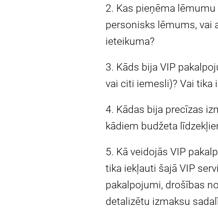
2. Kas pieņēma lēmumu p
personisks lēmums, vai ar
ieteikuma?
3. Kāds bija VIP pakalp
vai citi iemesli)? Vai ti
4. Kādas bija precīzas 
kādiem budžeta līdzekļie
5. Kā veidojās VIP pakal
tika iekļauti šajā VIP s
pakalpojumi, drošības no
detalizētu izmaksu sadalī