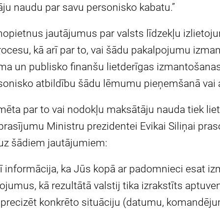
ju naudu par savu personisko kabatu.”
nopietnus jautājumus par valsts līdzekļu izliet
esu, kā arī par to, vai šādu pakalpojumu izmant
ma un publisko finanšu lietderīgas izmantošanas 
rsonisko atbildību šādu lēmumu pieņemšanā vai
mēta par to vai nodokļu maksātāju nauda tiek lie
prasījumu Ministru prezidentei Evikai Siliņai pras
uz šādiem jautājumiem:
usī informācija, ka Jūs kopā ar padomnieci esat
jumus, kā rezultātā valstij tika izrakstīts aptuven
m precizēt konkrēto situāciju (datumu, komandēj