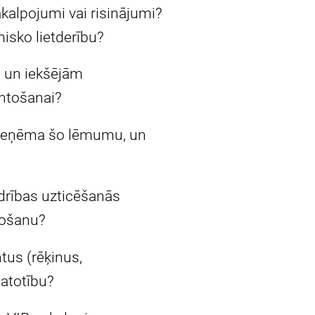
akalpojumi vai risinājumi?
isko lietderību?
m un iekšējām
ntošanai?
s pieņēma šo lēmumu, un
drības uzticēšanās
tošanu?
tus (rēķinus,
matotību?