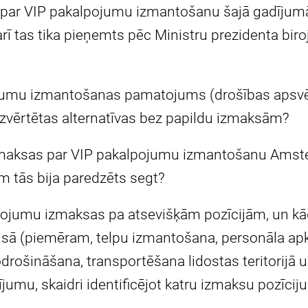
ar VIP pakalpojumu izmantošanu šajā gadījumā 
ī tas tika pieņemts pēc Ministru prezidenta biroja
ojumu izmantošanas pamatojums (drošības apsvē
ka izvērtētas alternatīvas bez papildu izmaksām?
izmaksas par VIP pakalpojumu izmantošanu Amst
m tās bija paredzēts segt?
pojumu izmaksas pa atsevišķām pozīcijām, un kā
ervisā (piemēram, telpu izmantošana, personāla a
drošināšana, transportēšana lidostas teritorijā u
jumu, skaidri identificējot katru izmaksu pozīcij