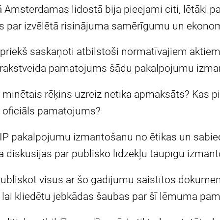
jā Amsterdamas lidostā bija pieejami citi, lētāki p
ums par izvēlētā risinājuma samērīgumu un ekonom
iepriekš saskaņoti atbilstoši normatīvajiem aktie
 rakstveida pamatojums šādu pakalpojumu izma
dēļ minētais rēķins uzreiz netika apmaksāts? Ka
ts oficiāls pamatojums?
 VIP pakalpojumu izmantošanu no ētikas un sabie
rā diskusijas par publisko līdzekļu taupīgu izman
publiskot visus ar šo gadījumu saistītos dokumen
 lai kliedētu jebkādas šaubas par šī lēmuma pa