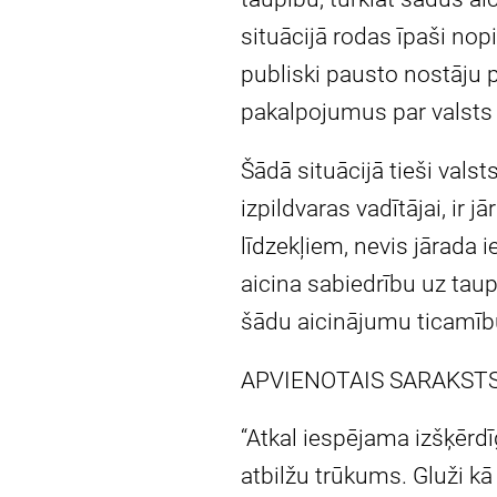
situācijā rodas īpaši no
publiski pausto nostāju 
pakalpojumus par valsts 
Šādā situācijā tieši val
izpildvaras vadītājai, ir
līdzekļiem, nevis jārada 
aicina sabiedrību uz taup
šādu aicinājumu ticamību
APVIENOTAIS SARAKSTS (A
“Atkal iespējama izšķērdī
atbilžu trūkums. Gluži k