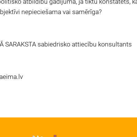
litisko atbildību gadījumā, ja tiktu konstatēts,
bjektīvi nepieciešama vai samērīga?
Ā SARAKSTA sabiedrisko attiecību konsultants
aeima.lv