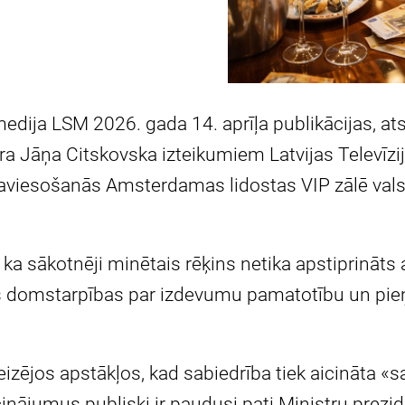
edija LSM 2026. gada 14. aprīļa publikācijas, at
a Jāņa Citskovska izteikumiem Latvijas Televīzijā,
aviesošanās Amsterdamas lidostas VIP zālē val
, ka sākotnēji minētais rēķins netika apstiprināts
ās domstarpības par izdevumu pamatotību un pi
eizējos apstākļos, kad sabiedrība tiek aicināta «sa
cinājumus publiski ir paudusi pati Ministru prezid