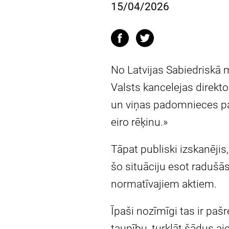
15/04/2026
No Latvijas Sabiedriskā m
Valsts kancelejas direktor
un viņas padomnieces p
eiro rēķinu.»
Tāpat publiski izskanējis
šo situāciju esot raduš
normatīvajiem aktiem.
Īpaši nozīmīgi tas ir pašr
taupību, turklāt šādus ai