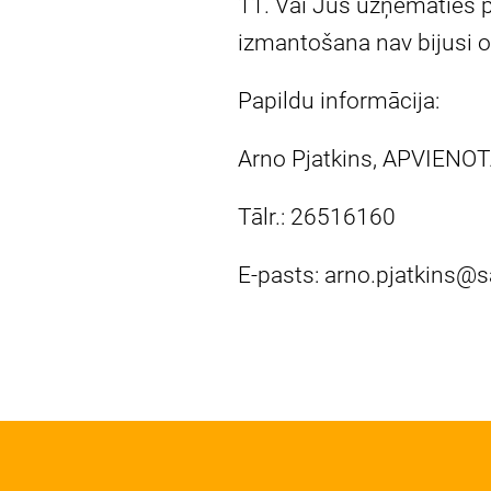
11. Vai Jūs uzņematies po
izmantošana nav bijusi o
Papildu informācija:
Arno Pjatkins, APVIENOT
Tālr.: 26516160
E-pasts:
arno.pjatkins@s