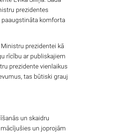
nistru prezidentes
ot paaugstināta komforta
 Ministru prezidentei kā
gu rīcību ar publiskajiem
tru prezidente vienlaikus
evumus, tas būtiski grauj
ocīšanās un skaidru
v mācījušies un joprojām