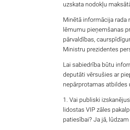
uzskata nodokļu maksātā
Minētā informācija rada 
lēmumu pieņemšanas proc
pārvaldības, caurspīdīgu
Ministru prezidentes pe
Lai sabiedrība būtu infor
deputāti vērsušies ar pie
nepārprotamas atbildes 
1. Vai publiski izskanēj
lidostas VIP zāles pakalpo
patiesībai? Ja jā, lūdza