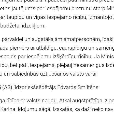
pietns jautājums par iespējamu pretrunu starp Mi
par taupību un viņas iespējamo rīcību, izmantoj
budžeta līdzekļiem.
sts pārvaldei un augstākajām amatpersonām, īpaši
 jārāda piemērs ar atbildīgu, caurspīdīgu un samērī
iespaids par iespējamu izšķērdīgu rīcību. Ja Minis
ību, bet pati, iespējams, pieļauj nesamērīgus izd
 un sabiedrības uzticēšanos valsts varai.
S) līdzpriekšsēdētājs Edvards Smiltēns:
ga rīcība ar valsts naudu. Atkal augstprātīga izl
ā Kariņa lidojumu sāgā. Izskatās, ka daži neko na