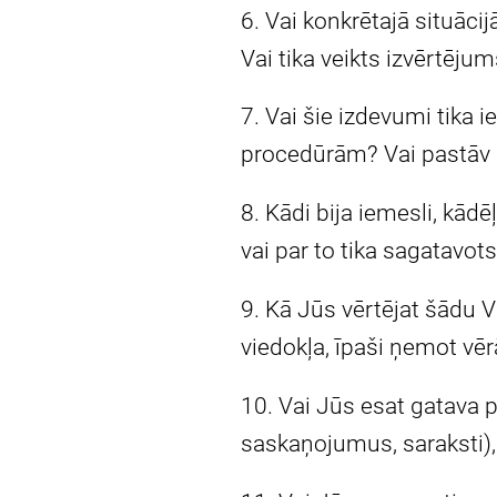
6. Vai konkrētajā situāci
Vai tika veikts izvērtēj
7. Vai šie izdevumi tika 
procedūrām? Vai pastāv
8. Kādi bija iemesli, kā
vai par to tika sagatavo
9. Kā Jūs vērtējat šādu
viedokļa, īpaši ņemot vē
10. Vai Jūs esat gatava 
saskaņojumus, saraksti),