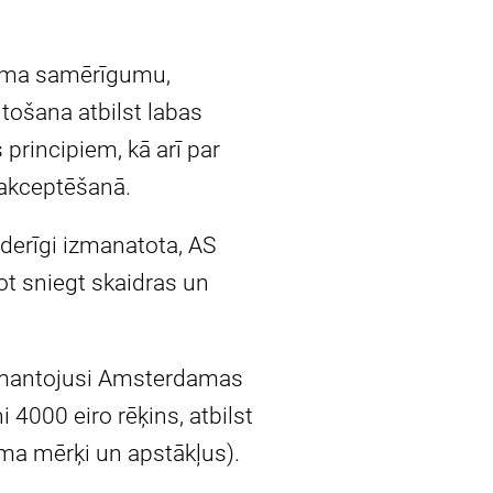
ojuma samērīgumu,
ošana atbilst labas
principiem, kā arī par
 akceptēšanā.
tderīgi izmanatota, AS
ot sniegt skaidras un
 izmantojusi Amsterdamas
i 4000 eiro rēķins, atbilst
uma mērķi un apstākļus).