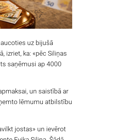
saucoties uz bijušā
 izriet, ka: «pēc Siliņas
sts saņēmusi ap 4000
 apmaksai, un saistībā ar
eņemto lēmumu atbilstību
vilkt jostas» un ievērot
ente Evika Siliņa. Šādā