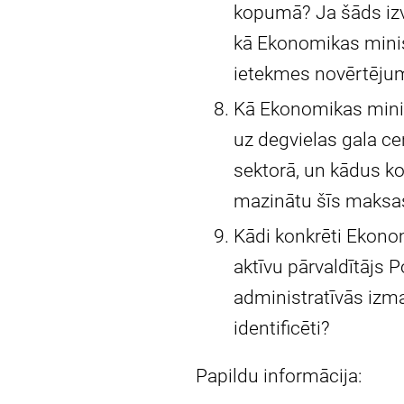
kopumā? Ja šāds izvē
kā Ekonomikas mini
ietekmes novērtēju
Kā Ekonomikas minis
uz degvielas gala c
sektorā, un kādus kon
mazinātu šīs maksas
Kādi konkrēti Ekonom
aktīvu pārvaldītājs 
administratīvās izmak
identificēti?
Papildu informācija: