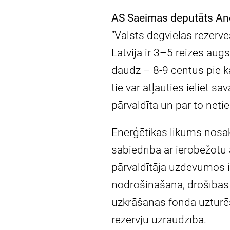
AS Saeimas deputāts And
“Valsts degvielas rezerv
Latvijā ir 3–5 reizes au
daudz – 8-9 centus pie ka
tie var atļauties ieliet sa
pārvaldīta un par to neti
Enerģētikas likums nosa
sabiedrība ar ierobežotu 
pārvaldītāja uzdevumos ie
nodrošināšana, drošības
uzkrāšanas fonda uzturēš
rezervju uzraudzība.