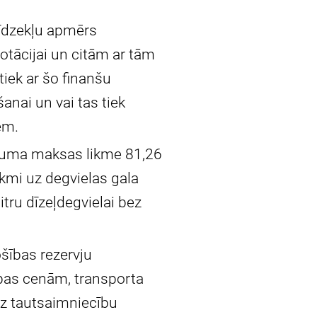
līdzekļu apmērs
rotācijai un citām ar tām
iek ar šo finanšu
anai un vai tas tiek
em.
ojuma maksas likme 81,26
ekmi uz degvielas gala
tru dīzeļdegvielai bez
ošības rezervju
bas cenām, transporta
uz tautsaimniecību