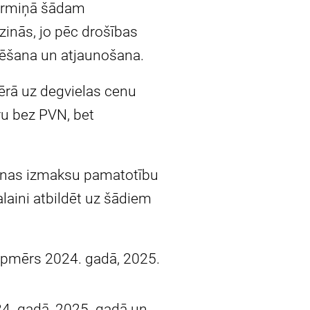
gtermiņā šādam
inās, jo pēc drošības
rēšana un atjaunošana.
ērā uz degvielas cenu
ru bez PVN, bet
ēšanas izmaksu pamatotību
alaini atbildēt uz šādiem
 apmērs 2024. gadā, 2025.
24. gadā, 2025. gadā un