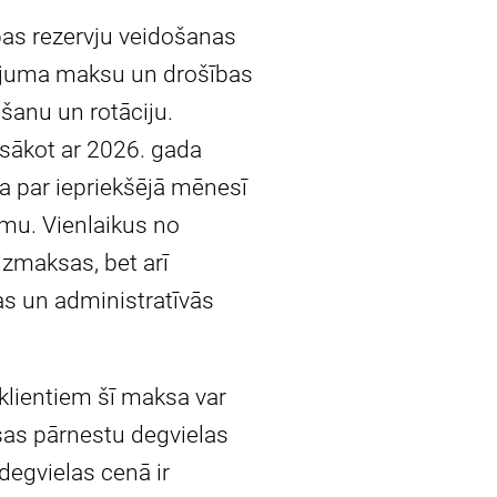
bas rezervju veidošanas
pojuma maksu un drošības
ēšanu un rotāciju.
 sākot ar 2026. gada
ta par iepriekšējā mēnesī
omu. Vienlaikus no
izmaksas, bet arī
bas un administratīvās
klientiem šī maksa var
sas pārnestu degvielas
degvielas cenā ir