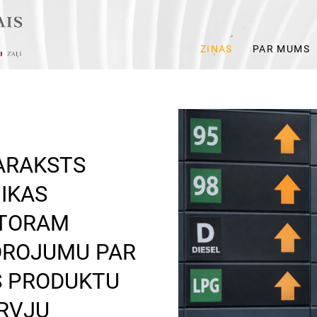
ZIŅAS
PAR MUMS
ARAKSTS
IKAS
KTORAM
DROJUMU PAR
S PRODUKTU
RVJU