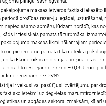
ā apjoma pilnīgai sasniegšanai.
 pakalpojuma maksas ietvaros faktiski iekasēto 
ā periodā drošības rezervju iegādei, uzturēšanai, 
m nepieciešamo apmēru, lūdzam norādīt, kas not
, kāds ir tiesiskais pamats tā turpmākai izmantoš
t pakalpojuma maksas likmi nākamajiem periodi
datu un pieņēmumu pamata tika noteikta pakalp
, un kā Ekonomikas ministrija aprēķināja tās iet
ijā norādīto iespējamo ietekmi – 0,069 euro par li
ar litru benzīnam bez PVN?
trija ir veikusi vai pasūtījusi izvērtējumu par dr
faktisko ietekmi uz degvielas mazumtirdzniecī
oģistikas un apgādes sektora izmaksām, kā arī 