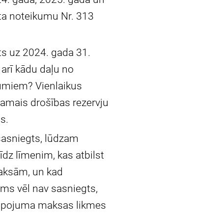
ta noteikumu Nr. 313
ts uz 2024. gada 31.
arī kādu daļu no
tumiem? Vienlaikus
šamais drošības rezervju
s.
 sasniegts, lūdzam
dz līmenim, kas atbilst
maksām, un kad
ms vēl nav sasniegts,
alpojuma maksas likmes