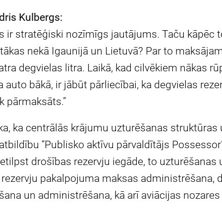
ris Kulbergs:
es ir stratēģiski nozīmīgs jautājums. Taču kāpēc
gstākas nekā Igaunijā un Lietuvā? Par to maksāj
tra degvielas litra. Laikā, kad cilvēkiem nākas r
va auto bākā, ir jābūt pārliecībai, ka degvielas reze
ek pārmaksāts.”
ka, ka centrālās krājumu uzturēšanas struktūras
atbildību “Publisko aktīvu pārvaldītājs Possessor”
tilpst drošības rezervju iegāde, to uzturēšanas 
 rezervju pakalpojuma maksas administrēšana, d
ana un administrēšana, kā arī aviācijas nozares