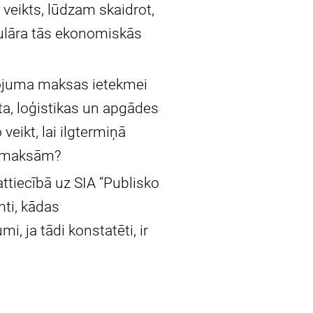
 veikts, lūdzam skaidrot,
ulāra tās ekonomiskās
lpojuma maksas ietekmei
a, loģistikas un apgādes
veikt, lai ilgtermiņā
izmaksām?
ttiecībā uz SIA “Publisko
mti, kādas
, ja tādi konstatēti, ir