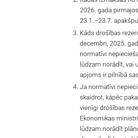
2026. gada pirmajos
23.1.–23.7. apakšp
Kāds drošības rezerv
decembri, 2025. gad
normatīvi nepiecieš
lūdzam norādīt, vai 
apjoms ir pilnībā sas
Ja normatīvi nepieci
skaidrot, kāpēc paka
vienīgi drošības rez
Ekonomikas ministri
lūdzam norādīt plā