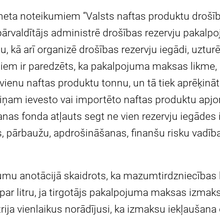
neta noteikumiem “Valsts naftas produktu drošī
pārvaldītājs administrē drošības rezervju pakal
, kā arī organizē drošības rezervju iegādi, uztur
iem ir paredzēts, ka pakalpojuma maksas likme,
ar vienu naftas produktu tonnu, un tā tiek aprēķinā
riņam ievesto vai importēto naftas produktu apj
nas fonda atļauts segt ne vien rezervju iegādes 
as, pārbaužu, apdrošināšanas, finanšu risku vadī
umu anotācijā skaidrots, ka mazumtirdzniecības 
par litru, ja tirgotājs pakalpojuma maksas izmak
ija vienlaikus norādījusi, ka izmaksu iekļaušana 