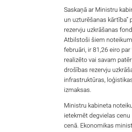
Saskaņā ar Ministru kabi
un uzturēšanas kārtība” 
rezervju uzkrāšanas fondu
Atbilstoši šiem noteikum
februāri, ir 81,26 eiro p
realizēto vai savam patē
drošības rezervju uzkrāša
infrastruktūras, loģistik
izmaksas.
Ministru kabineta noteik
ietekmēt degvielas cenu 
cenā. Ekonomikas ministr