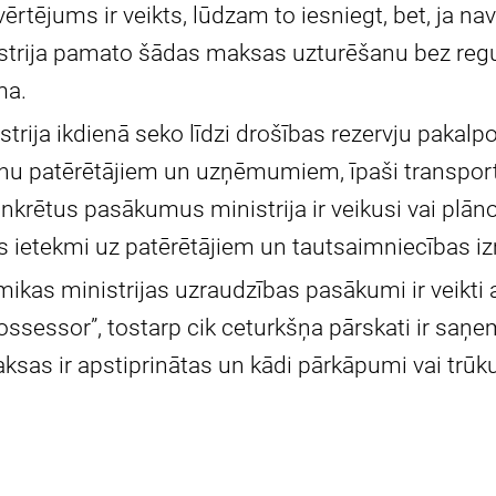
rtējums ir veikts, lūdzam to iesniegt, bet, ja nav
strija pamato šādas maksas uzturēšanu bez reg
ma.
trija ikdienā seko līdzi drošības rezervju paka
enu patērētājiem un uzņēmumiem, īpaši transport
krētus pasākumus ministrija ir veikusi vai plāno 
 ietekmi uz patērētājiem un tautsaimniecības 
ikas ministrijas uzraudzības pasākumi ir veikti a
Possessor”, tostarp cik ceturkšņa pārskati ir saņe
sas ir apstiprinātas un kādi pārkāpumi vai trūkumi