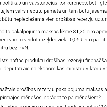
nu politikas un savstarpējās konkurences, bet il
ājiem vairs nebūtu pamata un tam būtu jāsamaz
k būtu nepieciešama vien drošības rezervju uztu
rādīto pakalpojuma maksas likme 81,26 eiro apm
i varētu veidot dīzeļdegvielai 0,069 eiro par lit
litru bez PVN.
valsts naftas produktu drošības rezervju finans
ti, deputāti aicina ekonomikas ministru Viktoru V
iekasētais drošības rezervju pakalpojuma maksas
 pirmajos mēnešos, norādot to pa mēnešiem?
rošības rezervju uzkrāšanas fonda ir segtas 20