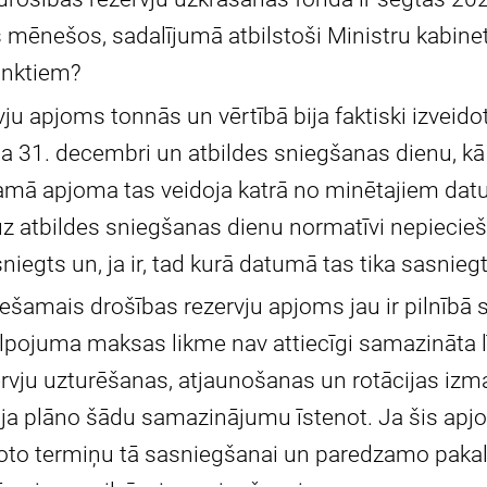
 mēnešos, sadalījumā atbilstoši Ministru kabine
unktiem?
ju apjoms tonnās un vērtībā bija faktiski izveido
a 31. decembri un atbildes sniegšanas dienu, kā 
amā apjoma tas veidoja katrā no minētajiem da
uz atbildes sniegšanas dienu normatīvi nepiecie
niegts un, ja ir, tad kurā datumā tas tika sasniegt
ešamais drošības rezervju apjoms jau ir pilnībā
lpojuma maksas likme nav attiecīgi samazināta lī
ervju uzturēšanas, atjaunošanas un rotācijas iz
ja plāno šādu samazinājumu īstenot. Ja šis apjo
noto termiņu tā sasniegšanai un paredzamo pak