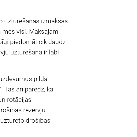
 to uzturēšanas izmaksas
am mēs visi. Maksājam
ūpīgi piedomāt cik daudz
rvju uzturēšana ir labi
 uzdevumus pilda
. Tas arī paredz, ka
un rotācijas
rošības rezervju
 uzturēto drošības