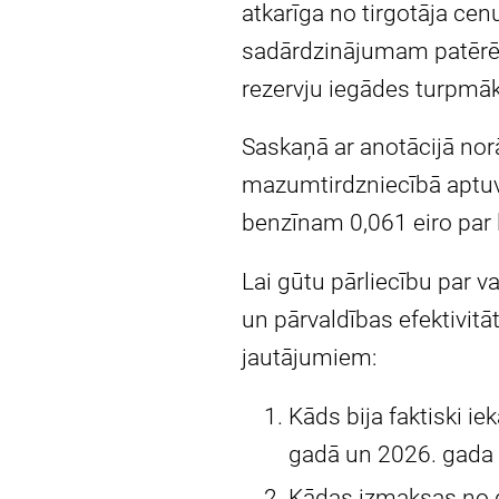
atkarīga no tirgotāja ce
sadārdzinājumam patērēt
rezervju iegādes turpmā
Saskaņā ar anotācijā no
mazumtirdzniecībā aptuven
benzīnam 0,061 eiro par 
Lai gūtu pārliecību par 
un pārvaldības efektivitā
jautājumiem:
Kāds bija faktiski 
gadā un 2026. gada
Kādas izmaksas no d