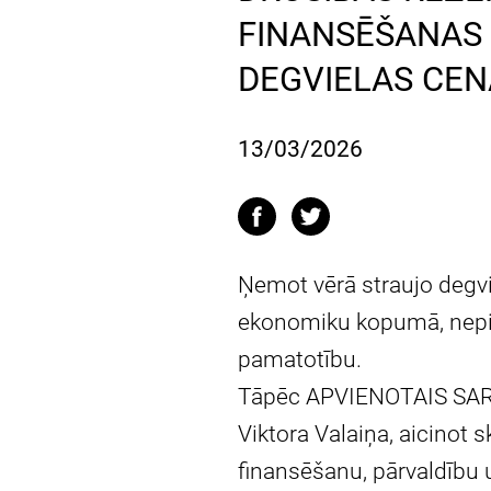
FINANSĒŠANAS 
DEGVIELAS CE
13/03/2026
Ņemot vērā straujo degvi
ekonomiku kopumā, nepie
pamatotību.
Tāpēc APVIENOTAIS SARAK
Viktora Valaiņa, aicinot s
finansēšanu, pārvaldību 