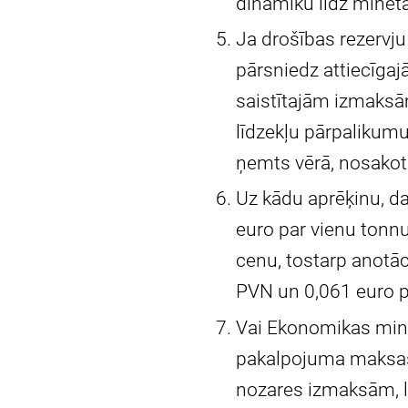
dinamiku līdz minēt
Ja drošības rezervju
pārsniedz attiecīgaj
saistītajām izmaksā
līdzekļu pārpalikumu
ņemts vērā, nosako
Uz kādu aprēķinu, 
euro par vienu tonnu
cenu, tostarp anotāc
PVN un 0,061 euro p
Vai Ekonomikas minis
pakalpojuma maksas 
nozares izmaksām, l