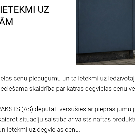
IETEKMI UZ
NĀM
elas cenu pieaugumu un tā ietekmi uz iedzīvotāju
ciešama skaidrība par katras degvielas cenu 
STS (AS) deputāti vērsušies ar pieprasījumu 
kaidrot situāciju saistībā ar valsts naftas produk
un ietekmi uz degvielas cenu.