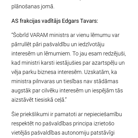
plānošanas jomā.
AS frakcijas vadītājs Edgars Tavars:
“Šobrīd VARAM ministrs ar vienu lēmumu var
pārrullēt pāri pašvaldību un iedzīvotāju
interesēm un lēmumiem. To jau esam redzējuši,
kad ministri karsti iestājušies par azartspēļu un
vēja parku biznesa interesēm. Uzskatām, ka
ministra pilnvaras un tiesības nav stādāmas
augstāk par cilvēku interesēm un iespējām tās
aizstāvēt tiesiskā ceļā.”
Šie priekšlikumi ir pamatoti ar nepieciešamību
respektēt no pašvaldības principa izrietošo
vietējās pašvaldības autonomiju patstāvīgi