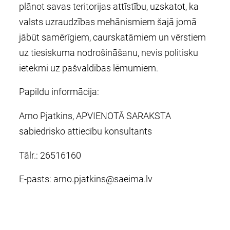
plānot savas teritorijas attīstību, uzskatot, ka
valsts uzraudzības mehānismiem šajā jomā
jābūt samērīgiem, caurskatāmiem un vērstiem
uz tiesiskuma nodrošināšanu, nevis politisku
ietekmi uz pašvaldības lēmumiem.
Papildu informācija:
Arno Pjatkins, APVIENOTĀ SARAKSTA
sabiedrisko attiecību konsultants
Tālr.: 26516160
E-pasts:
arno.pjatkins@saeima.lv