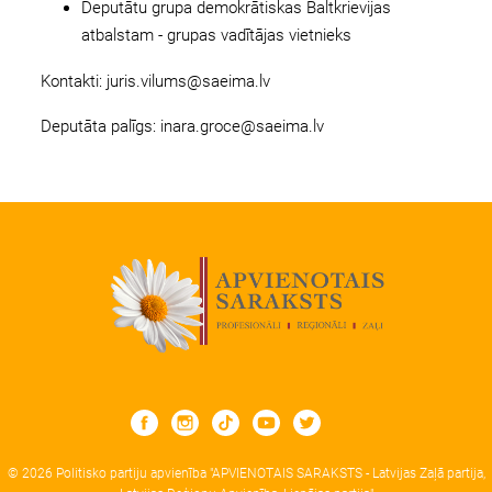
Deputātu grupa demokrātiskas Baltkrievijas
atbalstam - grupas vadītājas vietnieks
Kontakti:
juris.vilums@saeima.lv
Deputāta palīgs:
inara.groce@saeima.lv
© 2026 Politisko partiju apvienība "APVIENOTAIS SARAKSTS - Latvijas Zaļā partija,