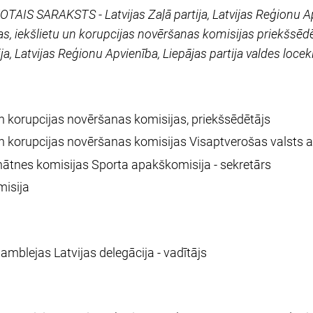
TAIS SARAKSTS - Latvijas Zaļā partija, Latvijas Reģionu Apv
s, iekšlietu un korupcijas novēršanas komisijas priekšsē
a, Latvijas Reģionu Apvienība, Liepājas partija valdes locekl
un korupcijas novēršanas komisijas, priekšsēdētājs
 un korupcijas novēršanas komisijas Visaptverošas valsts
zinātnes komisijas Sporta apakškomisija - sekretārs
misija
blejas Latvijas delegācija - vadītājs