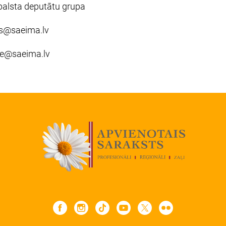
balsta deputātu grupa
s@saeima.lv
ne@saeima.lv