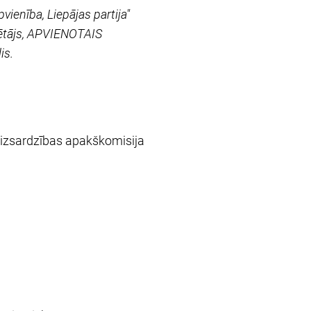
ienība, Liepājas partija"
dētājs, APVIENOTAIS
is.
 aizsardzības apakškomisija