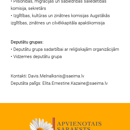
• Pilsonības, migrācijas un sabiedrības saliedētības
komisija, sekretārs
• Izglītības, kultūras un zinātnes komisijas Augstākās
izglītības, zinātnes un cilvēkkapitāla apakškomisija
Deputātu grupas:
• Deputātu grupa sadarbībai ar reliģiskajām organizācijām
• Vidzemes deputātu grupa
Kontakti:
Davis.Melnalksnis@saeima.lv
Deputāta palīgs:
Elita.Ernestine.Kazaine@saeima.lv